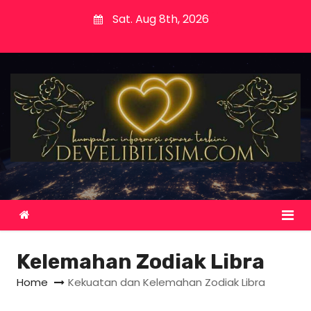
S
Sat. Aug 8th, 2026
k
i
p
t
o
c
o
n
t
e
n
t
Kelemahan Zodiak Libra
Home
Kekuatan dan Kelemahan Zodiak Libra