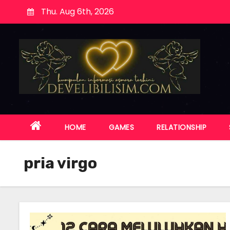
S
Thu. Aug 6th, 2026
k
i
p
t
o
c
o
n
HOME
GAMES
RELATIONSHIP
t
e
pria virgo
n
t