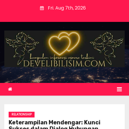
S
Fri. Aug 7th, 2026
k
i
p
t
o
c
o
n
t
e
n
t
RELATIONSHIP
Keterampilan Mendengar: Kunci
Sukses dalam Dialog Hubungan