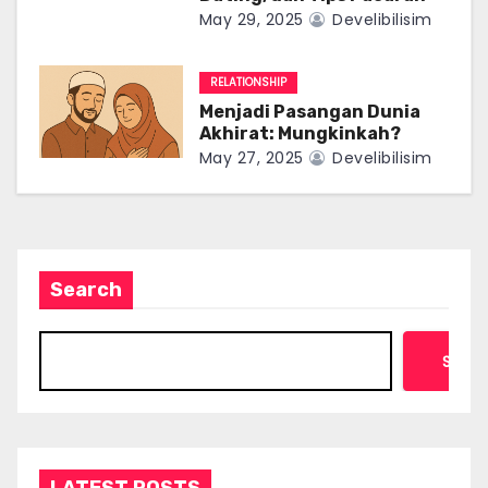
May 29, 2025
Develibilisim
o
n
RELATIONSHIP
Menjadi Pasangan Dunia
Akhirat: Mungkinkah?
May 27, 2025
Develibilisim
Search
Searc