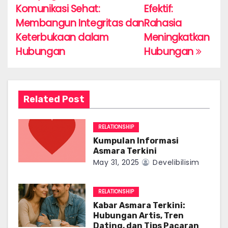
Komunikasi Sehat:
Efektif:
o
Membangun Integritas dan
Rahasia
s
Keterbukaan dalam
Meningkatkan
Hubungan
Hubungan
t
n
a
Related Post
v
RELATIONSHIP
i
Kumpulan Informasi
Asmara Terkini
g
May 31, 2025
Develibilisim
a
RELATIONSHIP
t
Kabar Asmara Terkini:
Hubungan Artis, Tren
i
Dating, dan Tips Pacaran