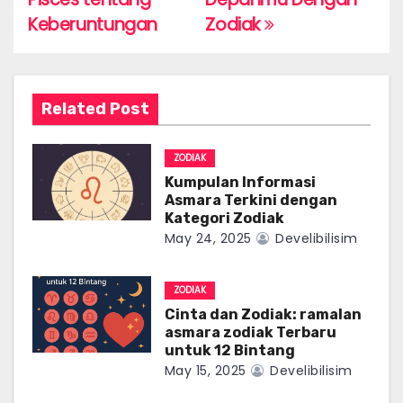
s
Keberuntungan
Zodiak
t
n
Related Post
a
ZODIAK
v
Kumpulan Informasi
i
Asmara Terkini dengan
Kategori Zodiak
g
May 24, 2025
Develibilisim
a
ZODIAK
t
Cinta dan Zodiak: ramalan
asmara zodiak Terbaru
i
untuk 12 Bintang
May 15, 2025
Develibilisim
o