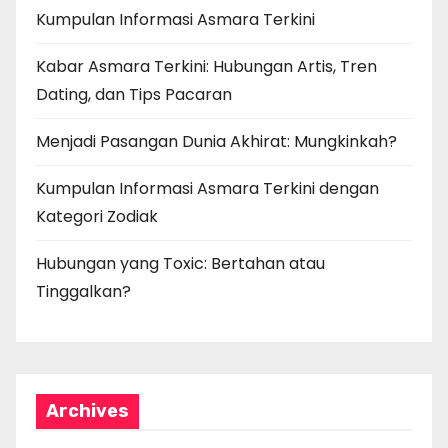
Kumpulan Informasi Asmara Terkini
Kabar Asmara Terkini: Hubungan Artis, Tren
Dating, dan Tips Pacaran
Menjadi Pasangan Dunia Akhirat: Mungkinkah?
Kumpulan Informasi Asmara Terkini dengan
Kategori Zodiak
Hubungan yang Toxic: Bertahan atau
Tinggalkan?
Archives