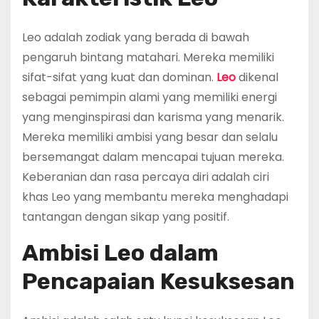
Leo adalah zodiak yang berada di bawah
pengaruh bintang matahari. Mereka memiliki
sifat-sifat yang kuat dan dominan.
Leo
dikenal
sebagai pemimpin alami yang memiliki energi
yang menginspirasi dan karisma yang menarik.
Mereka memiliki ambisi yang besar dan selalu
bersemangat dalam mencapai tujuan mereka.
Keberanian dan rasa percaya diri adalah ciri
khas Leo yang membantu mereka menghadapi
tantangan dengan sikap yang positif.
Ambisi Leo dalam
Pencapaian Kesuksesan