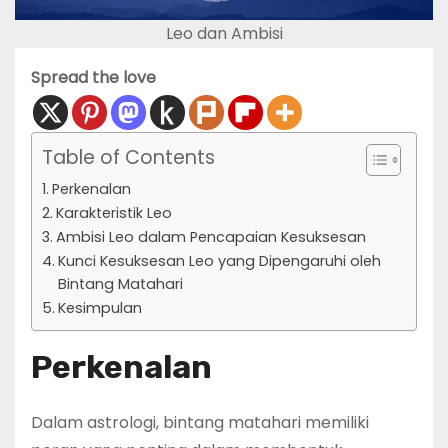
Leo dan Ambisi
Spread the love
Table of Contents
Perkenalan
Karakteristik Leo
Ambisi Leo dalam Pencapaian Kesuksesan
Kunci Kesuksesan Leo yang Dipengaruhi oleh
Bintang Matahari
Kesimpulan
Perkenalan
Dalam astrologi, bintang matahari memiliki