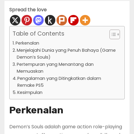
Spread the love
Table of Contents
Perkenalan
Menjelajahi Dunia yang Penuh Bahaya (Game
Demon’s Souls)
Pertempuran yang Menantang dan
Memuaskan
Pengalaman yang Ditingkatkan dalam
Remake PS5
Kesimpulan
Perkenalan
Demon’s Souls adalah game action role-playing