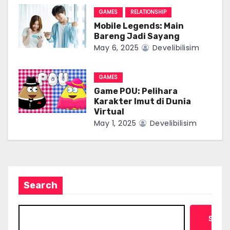
t
GAMES
RELATIONSHIP
Mobile Legends: Main
i
Bareng Jadi Sayang
May 6, 2025
Develibilisim
o
n
GAMES
Game POU: Pelihara
Karakter Imut di Dunia
Virtual
May 1, 2025
Develibilisim
Search
Searc