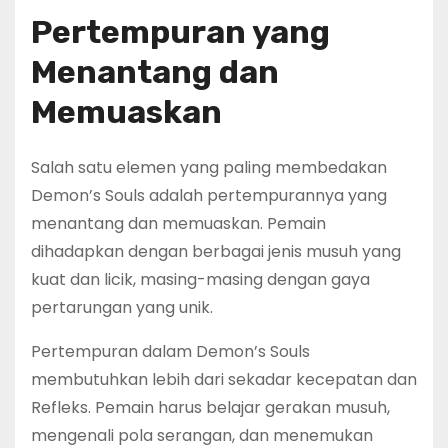
Pertempuran yang
Menantang dan
Memuaskan
Salah satu elemen yang paling membedakan
Demon’s Souls adalah pertempurannya yang
menantang dan memuaskan. Pemain
dihadapkan dengan berbagai jenis musuh yang
kuat dan licik, masing-masing dengan gaya
pertarungan yang unik.
Pertempuran dalam Demon’s Souls
membutuhkan lebih dari sekadar kecepatan dan
Refleks. Pemain harus belajar gerakan musuh,
mengenali pola serangan, dan menemukan