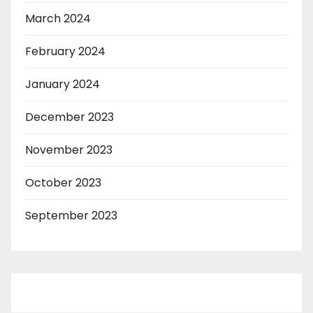
March 2024
February 2024
January 2024
December 2023
November 2023
October 2023
September 2023