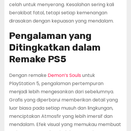
celah untuk menyerang. Kesalahan sering kali
berakibat fatal, tetapi setiap kemenangan
dirasakan dengan kepuasan yang mendalam.
Pengalaman yang
Ditingkatkan dalam
Remake PS5
Dengan remake
Demon’s Souls
untuk
PlayStation 5, pengalaman pertempuran
menjadi lebih mengesankan dari sebelumnya.
Grafis yang diperbarui memberikan detail yang
luar biasa pada setiap musuh dan lingkungan,
menciptakan Atmosfir yang lebih imersif dan
mendalam. Efek visual yang memukau membuat