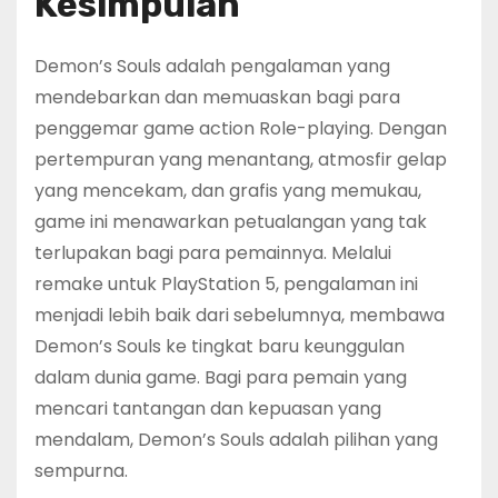
Kesimpulan
Demon’s Souls adalah pengalaman yang
mendebarkan dan memuaskan bagi para
penggemar game action Role-playing. Dengan
pertempuran yang menantang, atmosfir gelap
yang mencekam, dan grafis yang memukau,
game ini menawarkan petualangan yang tak
terlupakan bagi para pemainnya. Melalui
remake untuk PlayStation 5, pengalaman ini
menjadi lebih baik dari sebelumnya, membawa
Demon’s Souls ke tingkat baru keunggulan
dalam dunia game. Bagi para pemain yang
mencari tantangan dan kepuasan yang
mendalam, Demon’s Souls adalah pilihan yang
sempurna.