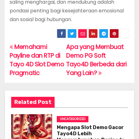
saling menghargai, dan mendukung adalah
pondasi penting bagi kesejahteraan emosional
dan sosial bagi hubungan.
Memahami
Apa yang Membuat
P
Payline dan RTP di
Demo PG Soft
o
Tayo 4D Slot Demo
Tayo4D Berbeda dari
s
Pragmatic
Yang Lain?
t
n
Related Post
a
UNCATEGORIZED
v
Mengapa Slot Demo Gacor
i
Tayo4D Lebih