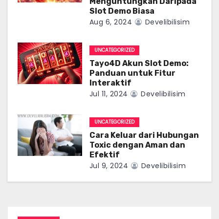
Menguntungkan Daripada
g
Slot Demo Biasa
Aug 6, 2024
Develibilisim
a
t
UNCATEGORIZED
Tayo4D Akun Slot Demo:
i
Panduan untuk Fitur
Interaktif
o
Jul 11, 2024
Develibilisim
n
UNCATEGORIZED
Cara Keluar dari Hubungan
Toxic dengan Aman dan
Efektif
Jul 9, 2024
Develibilisim