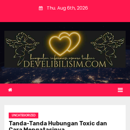
S
Thu. Aug 6th, 2026
k
i
p
t
o
c
o
n
t
e
n
t
UNCATEGORIZED
Tanda-Tanda Hubungan Toxic dan
Cara Mengatasinya