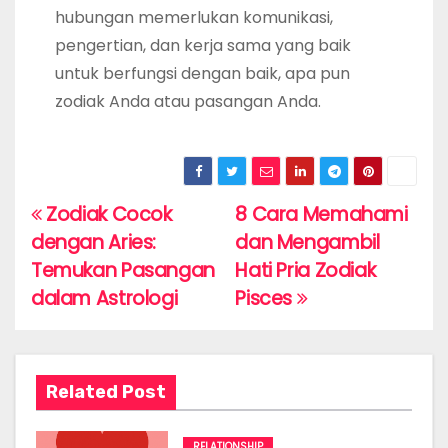
hubungan memerlukan komunikasi,
pengertian, dan kerja sama yang baik
untuk berfungsi dengan baik, apa pun
zodiak Anda atau pasangan Anda.
Zodiak Cocok
8 Cara Memahami
P
dengan Aries:
dan Mengambil
o
Temukan Pasangan
Hati Pria Zodiak
s
dalam Astrologi
Pisces
t
n
Related Post
a
RELATIONSHIP