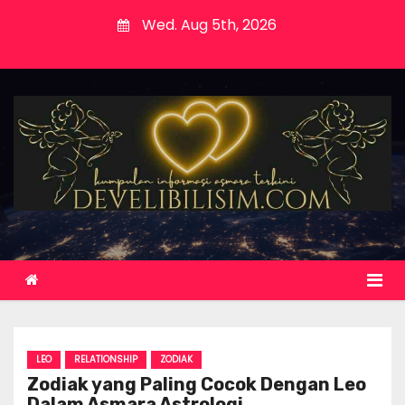
S
Wed. Aug 5th, 2026
k
i
p
t
o
c
o
n
t
e
n
t
LEO
RELATIONSHIP
ZODIAK
Zodiak yang Paling Cocok Dengan Leo
Dalam Asmara Astrologi