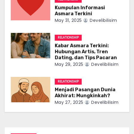
v
Kumpulan Informasi
i
Asmara Terkini
May 31, 2025
Develibilisim
g
a
RELATIONSHIP
Kabar Asmara Terkini:
t
Hubungan Artis, Tren
Dating, dan Tips Pacaran
i
May 29, 2025
Develibilisim
o
RELATIONSHIP
n
Menjadi Pasangan Dunia
Akhirat: Mungkinkah?
May 27, 2025
Develibilisim